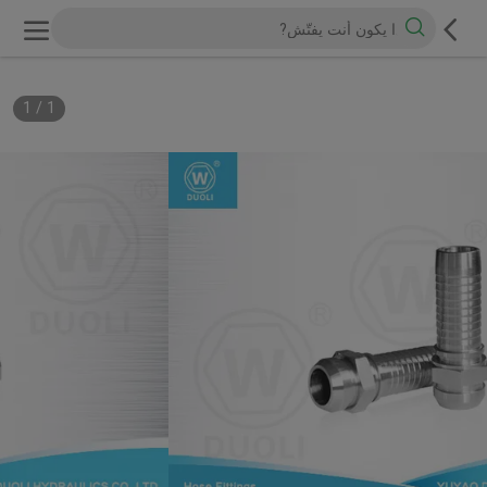
1
/
1