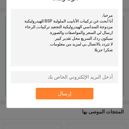
عرض المزيد
احصل على افضل سعر ل
تركيبات الأنابيب الملولبة BSP
الهيدروليكية مزدوجة السداسي
الهيدروليكية التجعيد تركيبات
استمر
إرسال
المنتجات الموصى بها