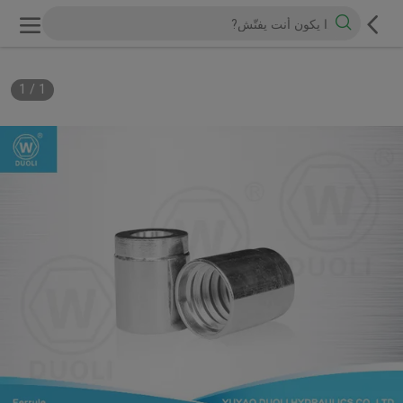
1
/
1