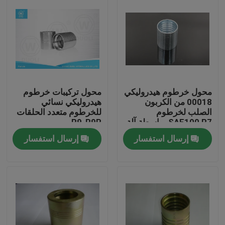
محول خرطوم هيدروليكي
محول تركيبات خرطوم
00018 من الكربون
هيدروليكي نسائي
الصلب لخرطوم
للخرطوم متعدد الحلقات
SAE100 R7 بواسطة آلة
R9-R9R
CNC
إرسال استفسار
إرسال استفسار
منزل، بيت
منتجات
معلومات عنا