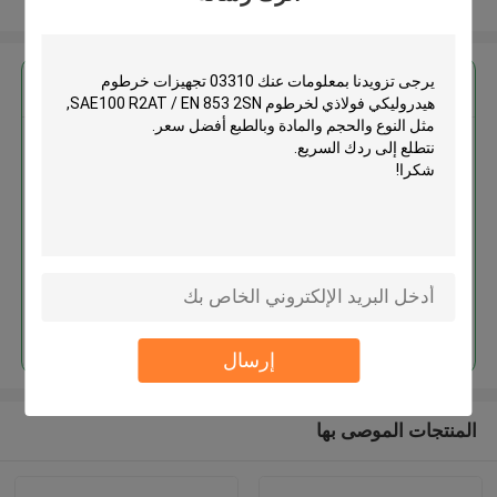
عرض المزيد
احصل على افضل سعر ل
03310 تجهيزات خرطوم هيدروليكي
فولاذي لخرطوم SAE100 R2AT /
EN 853 2SN
استمر
إرسال
المنتجات الموصى بها