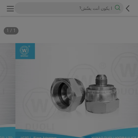
1
/
1