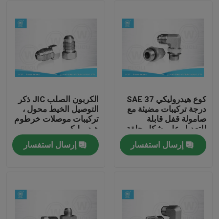
كوع هيدروليكي SAE 37
الكربون الصلب JIC ذكر
درجة تركيبات مضيئة مع
التوصيل الخيط محول ،
صامولة قفل قابلة
تركيبات موصلات خرطوم
للتعديل على شكل حلقة
هيدروليكي
إرسال استفسار
إرسال استفسار
منزل، بيت
منتجات
معلومات عنا