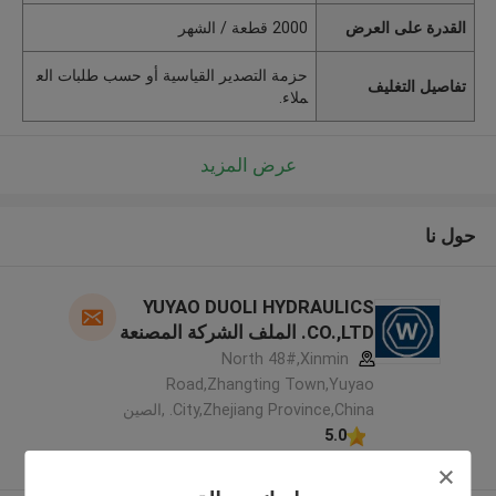
القدرة على العرض
2000 قطعة / الشهر
حزمة التصدير القياسية أو حسب طلبات الع
تفاصيل التغليف
ملاء.
عرض المزيد
حول نا
YUYAO DUOLI HYDRAULICS
CO.,LTD. الملف الشركة المصنعة
North 48#,Xinmin
Road,Zhangting Town,Yuyao
City,Zhejiang Province,China. ,الصين
5.0
يدقّق ممون