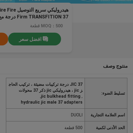
هيدروليكي سريع 
Firm TRANSFITION 37 درجة مع مطلي بالزنك الأبيض
MOQ：500 قطعة
افضل سعر
منتوج وصف
JIC 37 درجة تركيبات مضيئة ، تركيب الحاج
ز jic ، هيدروليكي jic ذكر 37 محولات
تسليط الضوء:
,
jic bulkhead fitting
,
hydraulic jic male 37 adapters
اسم العلامة التجارية
DUOLI
الحد الأدنى لكمية
500 قطعة