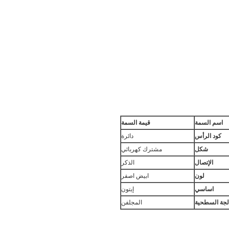
اسم السمة
قيمة السمة
كود الرأس
دائرة
شكل
مشترك كهربائي
الإتصال
الذكر
لون
ابيض اصفر
اساسي
إيتون
لجة السطحية
المجلفن