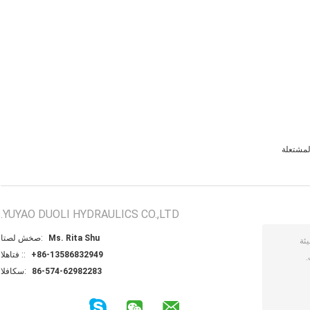
لمشتعلة
YUYAO DUOLI HYDRAULICS CO.,LTD.
Ms. Rita Shu
اتصل شخص:
+86-13586832949
الهاتف ::
86-574-62982283
الفاكس: