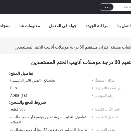
يبحث
اتصل بنا
مراقبة الجودة
جولة في المعمل
معلومات عنا
منتجات
تفاصيل المنتج:
مكان المنشأ:
تشجيانغ ، الصين (البر الرئيسي)
اسم العلامة التجارية:
Duoli
رقم الموديل:
ADBB (1B)
شروط الدفع والشحن:
الحد الأدنى لكمية:
500 قطعة
تفاصيل التغليف:
تفاصيل التغليف: حزمة تصدير قياسية أو حسب طلبات
العملاء.
وقت التسليم:
تفاصيل التسليم: في غضون 30 يومًا أو حسب متطلبات