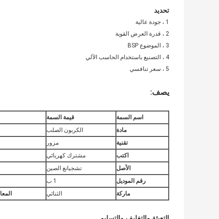
تحديد
1 ، جودة عالية
2 ، قدرة العرض القوية
3 ، الموضوع BSP
4 ، التصنيع باستخدام الحاسب الآلي
5 ، سعر تنافسي
يصف
:
اسم السمة
قيمة السمة
مادة
الكربون الصلب
تقنية
مزور
اكتب
مشترك كهربائي
الأصل
تشجيانغ الصين
رقم الموديل
1 ب
ماركة
الثنائي
المعا
التعبئة والتغليف والتسليم