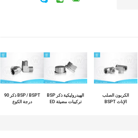
الكربون الصلب
الهيدروليكية ذكر BSP
BSP / BSPT ذكر 90
الإناث BSPT
تركيبات مضيئة ED
درجة الكوع
الموضوع مواسير
الختم أجوف عرافة
الهيدروليكي تركيب
المحملة محول 3
التوصيل محول
محول الكربون
طريقة مقاومة للتآكل
الموضوع
الصلب