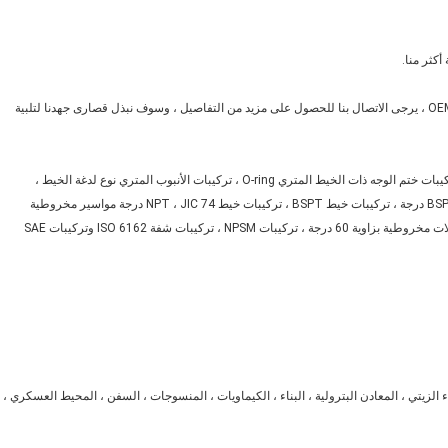
3. OEM / ODM مرحب به ، إذا كنت بحاجة إلى شريط التصحيح OEM / ODM ، يرجى الاتصال بنا للحصول على مزيد من التفاصيل ، وسوف نبذل قصارى جهدنا لتلبية
منتجاتنا الرئيسية: مجموعة الخراطيم ، تركيبات الخراطيم المتعرجة ، تركيبات ختم الوجه ذات الخيط المتري O-ring ، تركيبات الأنبوب المتري نوع لدغة الخيط ،
تركيبات أنبوب مخروطي متعرج 74 درجة ، تركيبات مخروطية بخيط BSP 60 درجة ، تركيبات خيط BSPT ، تركيبات خيط NPT ، JIC 74 درجة مواسير مخروطية
متوهجة ، تركيبات ORFS ، وصلات مخروطية يابانية بزاوية 60 درجة ، وصلات مخروطية بزاوية 60 درجة ، تركيبات NPSM ، تركيبات شفة ISO 6162 وتركيبات SAE
اء الزيتي ، المعادن البترولية ، البناء ، الكيماويات ، المنسوجات ، السفن ، المحيط العسكري ،