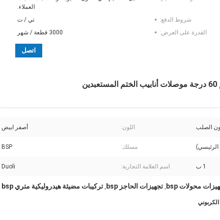
العملاء.
شروط الدفع:
تي / ت
القدرة على العرض:
3000 قطعة / شهر
اتصل
ون الصلب
اللون:
أصفر ابيض
 الرئيسي)
مسلك:
BSP
1 ب
اسم العلامة التجارية:
Duoli
يزات محولات bsp
تجهيزات الحاجز bsp
تركيبات مضيئة هيدروليكية متري bsp
,
,