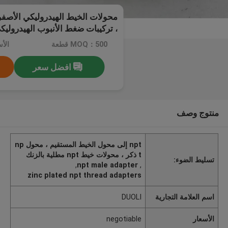
، تركيبات ضغط الأنبوب الهيدروليك
MOQ：500 قطعة
الأسعا
افضل سعر
منتوج وصف
npt إلى محول الخيط المستقيم ، محول np
t ذكر ، محولات خيط npt مطلية بالزنك
تسليط الضوء:
,
npt male adapter
,
zinc plated npt thread adapters
اسم العلامة التجارية
DUOLI
الأسعار
negotiable