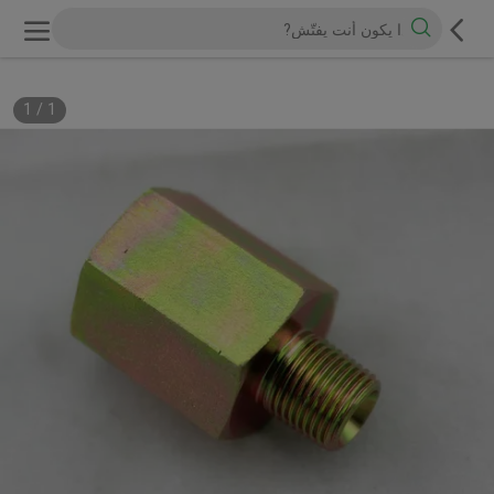
1
/
1