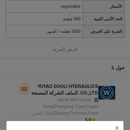
الأسعار
negotiable
الحد الأدنى لكمية
500 قطعة
القدرة على العرض
2000 قطعة / الشهر
عرض المزيد
حول نا
YUYAO DUOLI HYDRAULICS
CO.,LTD. الملف الشركة المصنعة
North 48#,Xinmin
Road,Zhangting Town,Yuyao
City,Zhejiang Province,China. ,الصين
5.0
يدقّق ممون