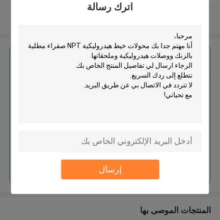
اترك رسالة
عرض المزيد
احصل على افضل سعر ل
محولات خيط هيدروليكية NPT
صفراء مطلية بالزنك ووصلات
هيدروليكية وملحقاتها
استمر
إرسال
المنتجات الموصى بها