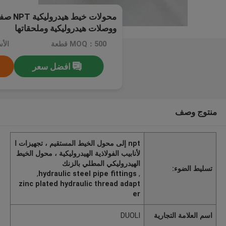
محولات خ
ووصلات هيدروليكية وملحقاتها
MOQ：500 قطعة
الأسعا
افضل سعر
منتوج وصف
npt إلى محول الخيط المستقيم ، تجهيزات ا
لأنابيب الفولاذية الهيدروليكية ، محول الخيط
الهيدروليكي المطلي بالزنك
تسليط الضوء:
,
hydraulic steel pipe fittings
,
zinc plated hydraulic thread adapt
er
اسم العلامة التجارية
DUOLI