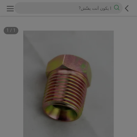
1
/
1